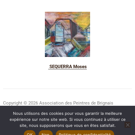
SEQUERRA Moses
Copyright © 2026 Association des Peintres de Brignais
Nous utilisons des cookies pour vous garantir la meilleure
Mentions légales
|
Politique de confidentialité
|
Contact
|
expérience sur notre site web. Si vous continuez à utiliser ce
Sur Facebook
site, nous supposerons que vous en êtes satisfait.
OK
Non
Politique de confidentialité